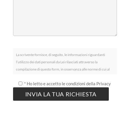
La scrivente fornisce, di seguito, le informazioni riguardanti
l’utilizzo dei dati personali da Lei rilasciati attraverso la
compilazione di questo form, in osservanza alle norme di cui al
Regolamento UE 2016/679, relativo alla protezione delle
* Ho letto e accetto le condizioni della Privacy
persone fisiche con riguardo al trattamento dei dati personali,
nonché alla libera circolazione di tali dati (noto anche come
GDPR). I dati concernenti la Sua persona, da Lei spontaneamente
forniti tramite la compilazione di moduli informatici, vengono
raccolti esclusivamente per consentire il contatto con l’azienda e,
eventualmente, eseguire il contratto con Lei concluso. Il
conferimento, da parte Sua, dei dati in parola ha natura