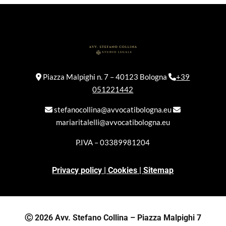
che produca effetti giuridici che lo riguardano, ove ne ricorrano i
presupposti). Le ricordiamo, altresì, il Suo diritto, qualora il
trattamento sia basato sul consenso, di revocare detto consenso
in qualsiasi momento, senza pregiudicare la liceità del
trattamento basata sul consenso prestato prima della revoca; per
fare ciò, può disiscriversi in ogni momento contattando il titolare
Piazza Malpighi n. 7 – 40123 Bologna
+39
del trattamento ai recapiti pubblicati sul sito stesso. La
051221442
informiamo, inoltre, del diritto di proporre reclamo all’Autorità
stefanocollina@avvocatibologna.eu
Garante per la Protezione dei Dati Personali, quale autorità di
mariaritalelli@avvocatibologna.eu
controllo operante in Italia, e di proporre ricorso giurisdizionale,
tanto avverso una decisione dell’Autorità Garante, quanto nei
P.IVA – 03389981204
confronti del titolare del trattamento stesso e/o di un
responsabile del trattamento.
Privacy policy
|
Cookies
|
Sitemap
Ⓒ 2026 Avv. Stefano Collina – Piazza Malpighi 7