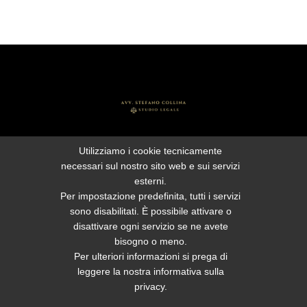
Piazza Malpighi n. 7 – 40123 Bologna
+39
Utilizziamo i cookie tecnicamente
051221442
necessari sul nostro sito web e sui servizi
esterni.
stefanocollina@avvocatibologna.eu
Per impostazione predefinita, tutti i servizi
mariaritalelli@avvocatibologna.eu
sono disabilitati. È possibile attivare o
disattivare ogni servizio se ne avete
P.IVA – 03389981204
bisogno o meno.
Per ulteriori informazioni si prega di
Privacy policy
|
Cookies
|
Sitemap
leggere la nostra informativa sulla
privacy.